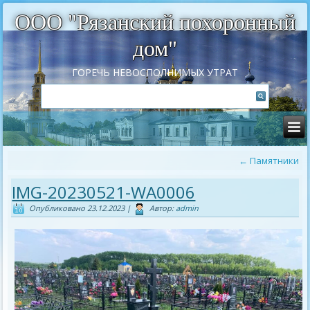
ООО "Рязанский похоронный
дом"
ГОРЕЧЬ НЕВОСПОЛНИМЫХ УТРАТ
←
Памятники
IMG-20230521-WA0006
Опубликовано
23.12.2023
|
Автор:
admin