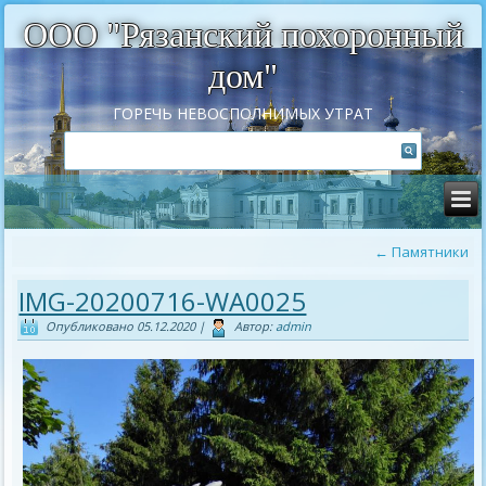
ООО "Рязанский похоронный
дом"
ГОРЕЧЬ НЕВОСПОЛНИМЫХ УТРАТ
←
Памятники
IMG-20200716-WA0025
Опубликовано
05.12.2020
|
Автор:
admin