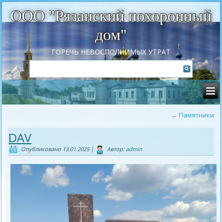
ООО "Рязанский похоронный
дом"
ГОРЕЧЬ НЕВОСПОЛНИМЫХ УТРАТ
←
Памятники
DAV
Опубликовано
13.01.2025
|
Автор:
admin