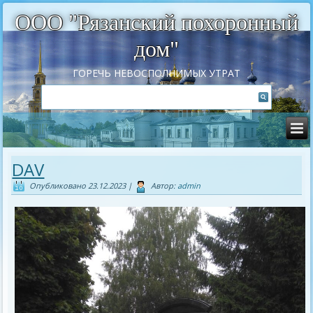
ООО "Рязанский похоронный
дом"
ГОРЕЧЬ НЕВОСПОЛНИМЫХ УТРАТ
DAV
Опубликовано
23.12.2023
|
Автор:
admin