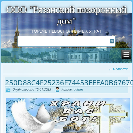
ООО "Рязанский похоронный
дом"
ГОРЕЧЬ НЕВОСПОЛНИМЫХ УТРАТ
←
новости
250D88C4F25236F74453EEEA0B6767
Опубликовано
15.01.2023
|
Автор:
admin