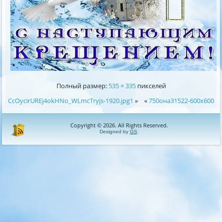
Полный размер:
535 × 335
пикселей
CcOycirUREj4okHNo_WLmcTryjs-1920.jpg1
»
«
750она31522-600x600
Copyright © 2026. All Rights Reserved.
Designed by
GS
.