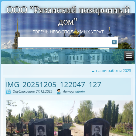
ООО "Рязанский похоронный
дом"
ГОРЕЧЬ НЕВОСПОЛНИМЫХ УТРАТ
←
наши работы 2025
IMG_20251205_122047_127
Опубликовано
27.12.2025
|
Автор:
admin