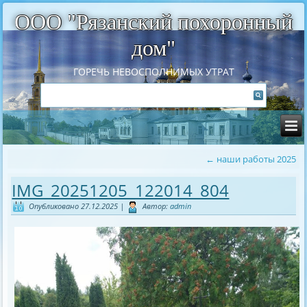
ООО "Рязанский похоронный
дом"
ГОРЕЧЬ НЕВОСПОЛНИМЫХ УТРАТ
←
наши работы 2025
IMG_20251205_122014_804
Опубликовано
27.12.2025
|
Автор:
admin