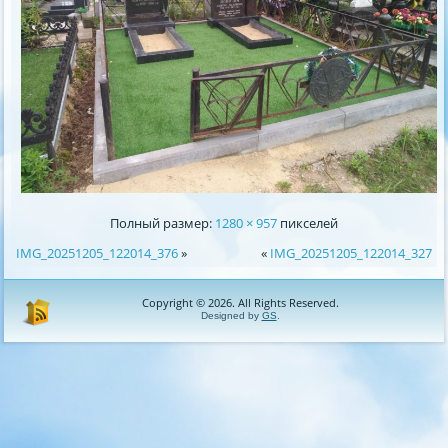
Полный размер:
1280 × 957
пикселей
IMG_20251205_122014_376
»
«
IMG_20251205_122014_327
Copyright © 2026. All Rights Reserved.
Designed by
GS
.