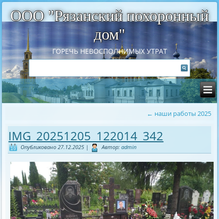
ООО "Рязанский похоронный
дом"
ГОРЕЧЬ НЕВОСПОЛНИМЫХ УТРАТ
←
наши работы 2025
IMG_20251205_122014_342
Опубликовано
27.12.2025
|
Автор:
admin