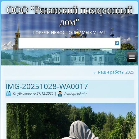
ООО "Рязанский похоронный
дом"
ГОРЕЧЬ НЕВОСПОЛНИМЫХ УТРАТ
←
наши работы 2025
IMG-20251028-WA0017
Опубликовано
27.12.2025
|
Автор:
admin