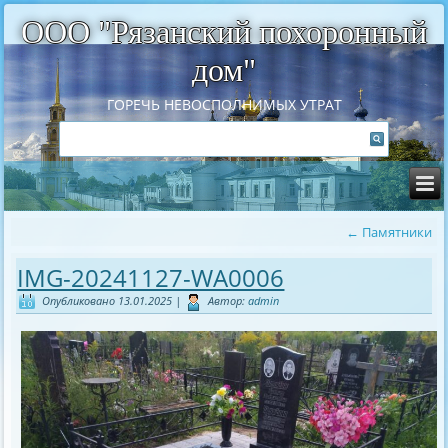
ООО "Рязанский похоронный
дом"
ГОРЕЧЬ НЕВОСПОЛНИМЫХ УТРАТ
←
Памятники
IMG-20241127-WA0006
Опубликовано
13.01.2025
|
Автор:
admin