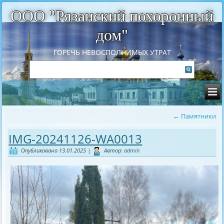
ООО "Рязанский похоронный
дом"
ГОРЕЧЬ НЕВОСПОЛНИМЫХ УТРАТ
←
Памятники
IMG-20241126-WA0013
Опубликовано
13.01.2025
|
Автор:
admin