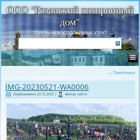
ООО "Рязанский похоронный
дом"
ГОРЕЧЬ НЕВОСПОЛНИМЫХ УТРАТ
←
Памятники
IMG-20230521-WA0006
Опубликовано
23.12.2023
|
Автор:
admin