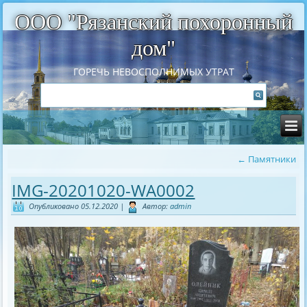
ООО "Рязанский похоронный
дом"
ГОРЕЧЬ НЕВОСПОЛНИМЫХ УТРАТ
←
Памятники
IMG-20201020-WA0002
Опубликовано
05.12.2020
|
Автор:
admin