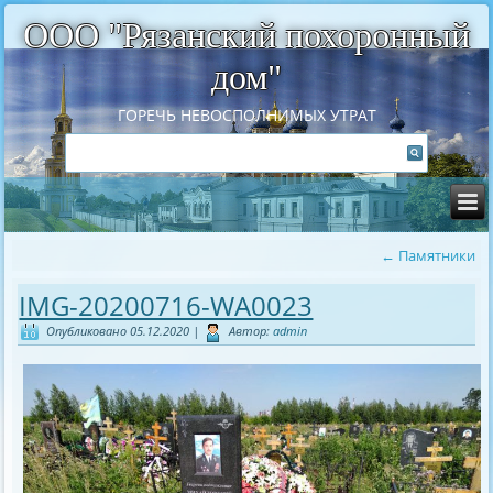
ООО "Рязанский похоронный
дом"
ГОРЕЧЬ НЕВОСПОЛНИМЫХ УТРАТ
←
Памятники
IMG-20200716-WA0023
Опубликовано
05.12.2020
|
Автор:
admin