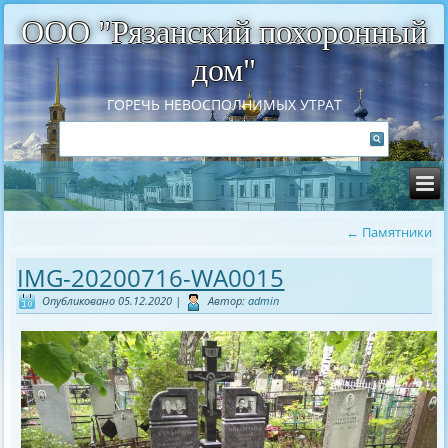
ООО "Рязанский похоронный
дом"
ГОРЕЧЬ НЕВОСПОЛНИМЫХ УТРАТ
←
Памятники
IMG-20200716-WA0015
Опубликовано
05.12.2020
|
Автор:
admin