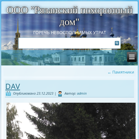
ООО "Рязанский похоронный
дом"
ГОРЕЧЬ НЕВОСПОЛНИМЫХ УТРАТ
←
Памятники
DAV
Опубликовано
23.12.2023
|
Автор:
admin