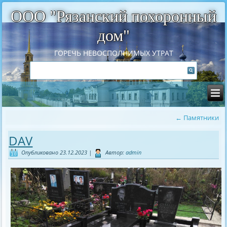
ООО "Рязанский похоронный
дом"
ГОРЕЧЬ НЕВОСПОЛНИМЫХ УТРАТ
←
Памятники
DAV
Опубликовано
23.12.2023
|
Автор:
admin