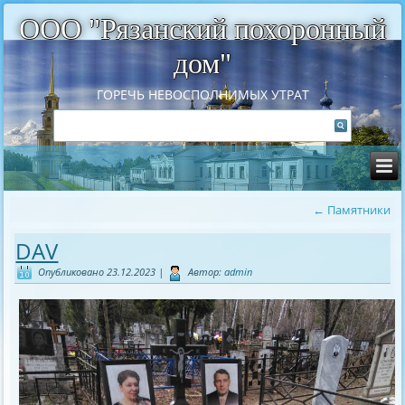
ООО "Рязанский похоронный
дом"
ГОРЕЧЬ НЕВОСПОЛНИМЫХ УТРАТ
←
Памятники
DAV
Опубликовано
23.12.2023
|
Автор:
admin