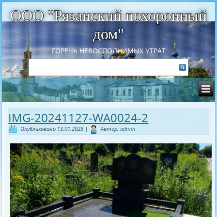
ООО "Рязанский похоронный
дом"
ГОРЕЧЬ НЕВОСПОЛНИМЫХ УТРАТ
IMG-20241127-WA0024-2
Опубликовано
13.01.2025
|
Автор:
admin