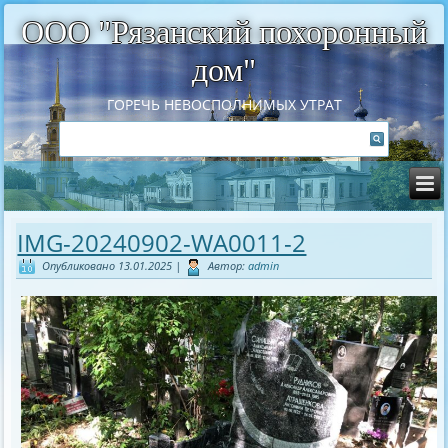
ООО "Рязанский похоронный
дом"
ГОРЕЧЬ НЕВОСПОЛНИМЫХ УТРАТ
IMG-20240902-WA0011-2
Опубликовано
13.01.2025
|
Автор:
admin