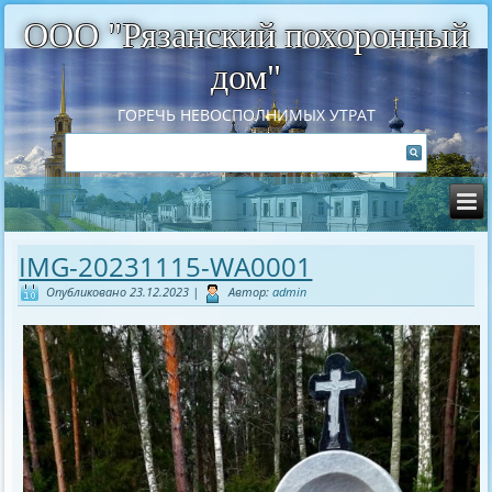
ООО "Рязанский похоронный
дом"
ГОРЕЧЬ НЕВОСПОЛНИМЫХ УТРАТ
IMG-20231115-WA0001
Опубликовано
23.12.2023
|
Автор:
admin