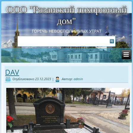
ООО "Рязанский похоронный
дом"
ГОРЕЧЬ НЕВОСПОЛНИМЫХ УТРАТ
DAV
Опубликовано
23.12.2023
|
Автор:
admin