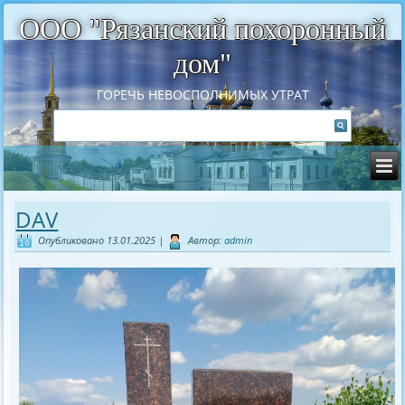
ООО "Рязанский похоронный
дом"
ГОРЕЧЬ НЕВОСПОЛНИМЫХ УТРАТ
DAV
Опубликовано
13.01.2025
|
Автор:
admin