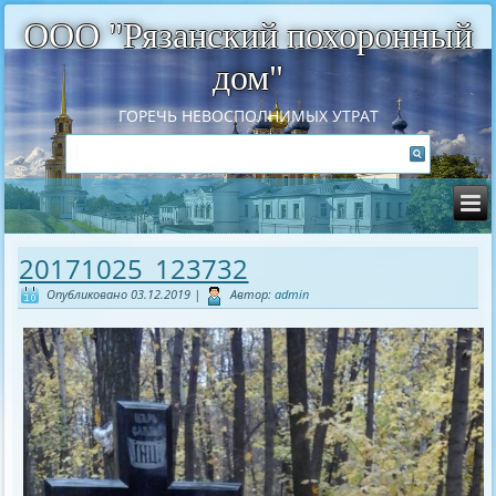
ООО "Рязанский похоронный
дом"
ГОРЕЧЬ НЕВОСПОЛНИМЫХ УТРАТ
20171025_123732
Опубликовано
03.12.2019
|
Автор:
admin